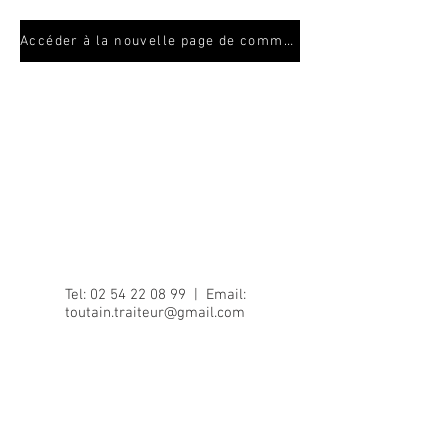
Accéder à la nouvelle page de commande
Suivez-nous
Tel:
02 54 22 08 99
| Email:
toutain.traiteur@gmail.com
3 Rue Saint-Luc à Châteauroux