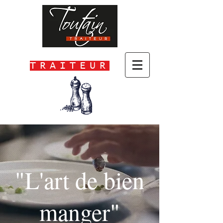
TRAITEUR
"L'art de bien
manger"